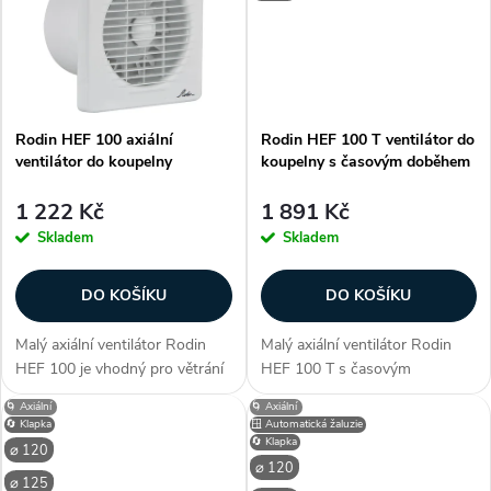
k
t
t
ů
ů
Rodin HEF 100 axiální
Rodin HEF 100 T ventilátor do
ventilátor do koupelny
koupelny s časovým doběhem
1 222 Kč
1 891 Kč
Skladem
Skladem
DO KOŠÍKU
DO KOŠÍKU
Malý axiální ventilátor Rodin
Malý axiální ventilátor Rodin
HEF 100 je vhodný pro větrání
HEF 100 T s časovým
v bytové výstavbě, pro chlazení
doběhem. Ventilátor je
🌀 Axiální
🌀 Axiální
přístrojů, ve spojení s
vhodný pro větrání v bytové
🔄 Klapka
🪟 Automatická žaluzie
hygrostatem HIG 2 nebo s
výstavbě, pro chlazení přístrojů,
🔄 Klapka
⌀ 120
hygrostatem...
ve spojení s...
⌀ 120
⌀ 125