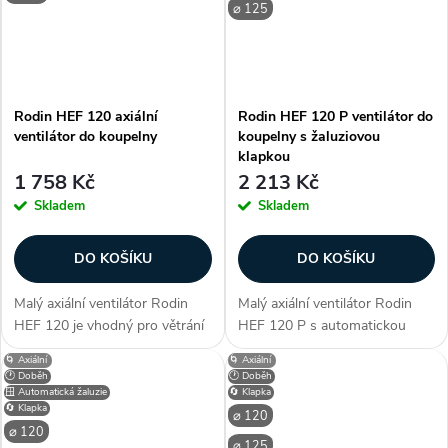
⌀ 125
Rodin HEF 120 axiální
Rodin HEF 120 P ventilátor do
ventilátor do koupelny
koupelny s žaluziovou
klapkou
1 758 Kč
2 213 Kč
Skladem
Skladem
DO KOŠÍKU
DO KOŠÍKU
Malý axiální ventilátor Rodin
Malý axiální ventilátor Rodin
HEF 120 je vhodný pro větrání
HEF 120 P s automatickou
v bytové výstavbě, pro chlazení
žaluziovou klapkou. Ventilátor
🌀 Axiální
🌀 Axiální
přístrojů, ve spojení s
je vhodný pro větrání v bytové
🕐 Doběh
🕐 Doběh
hygrostatem HIG 2 nebo s
výstavbě, pro chlazení přístrojů,
🪟 Automatická žaluzie
🔄 Klapka
🔄 Klapka
hygrostatem...
ve...
⌀ 120
⌀ 120
⌀ 125