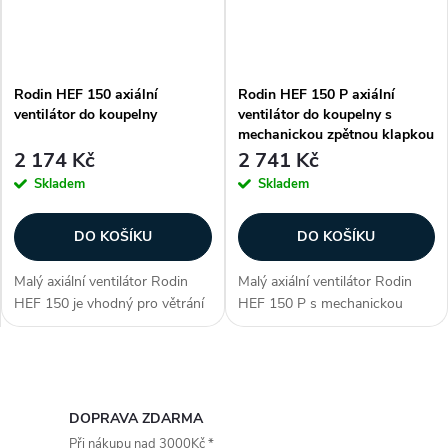
Rodin HEF 150 axiální
Rodin HEF 150 P axiální
ventilátor do koupelny
ventilátor do koupelny s
mechanickou zpětnou klapkou
2 174 Kč
2 741 Kč
Skladem
Skladem
DO KOŠÍKU
DO KOŠÍKU
Malý axiální ventilátor Rodin
Malý axiální ventilátor Rodin
HEF 150 je vhodný pro větrání
HEF 150 P s mechanickou
v bytové výstavbě, pro chlazení
klapkou. Ventilátor je
přístrojů, ve spojení s
vhodný pro větrání v bytové
hygrostatem HIG 2 nebo s
výstavbě, pro chlazení přístrojů,
O
hygrostatem...
ve spojení s...
v
DOPRAVA ZDARMA
Při nákupu nad 3000Kč *