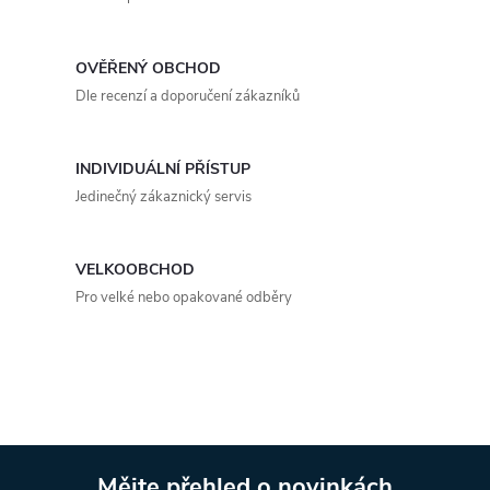
l
á
OVĚŘENÝ OBCHOD
d
Dle recenzí a doporučení zákazníků
a
INDIVIDUÁLNÍ PŘÍSTUP
c
Jedinečný zákaznický servis
í
p
VELKOOBCHOD
Pro velké nebo opakované odběry
r
v
k
y
Mějte přehled o novinkách