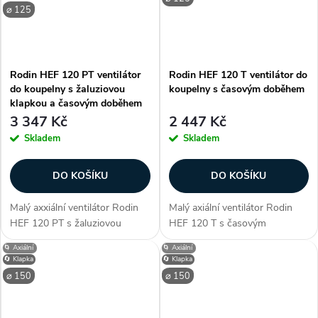
⌀ 125
Rodin HEF 120 PT ventilátor
Rodin HEF 120 T ventilátor do
do koupelny s žaluziovou
koupelny s časovým doběhem
klapkou a časovým doběhem
3 347 Kč
2 447 Kč
Skladem
Skladem
DO KOŠÍKU
DO KOŠÍKU
Malý axxiální ventilátor Rodin
Malý axiální ventilátor Rodin
HEF 120 PT s žaluziovou
HEF 120 T s časovým
klapkou a časovým doběhem.
doběhem. Ventilátor je
🌀 Axiální
🌀 Axiální
Ventilátor je vhodný pro větrání
vhodný pro větrání v bytové
🔄 Klapka
🔄 Klapka
v bytové výstavbě, pro chlazení
výstavbě, pro chlazení přístrojů,
⌀ 150
⌀ 150
přístrojů, ve spojení s...
ve spojení s...