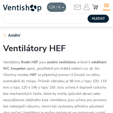
Přejít
NÁKUPNÍ
CZK / €
KOŠÍK
na
obsah
HLEDAT
Axiální
Ventilátory HEF
Ventilátory
Rodin HEF
jsou
axiální ventilátory
určené k
odvětrání
WC, koupelen
apod., použitelné pro krátká vedení cca. do 3m.
Všechny modely
HEF
se připevňují pomocí 4 šroubů na stěnu,
eventuálně do stropu. Průměr nátrubku je 98 mm u typu 100, 119
mm u typu 120 a 146 u typu 150. Jsou určeny k dopravě vzduchu
bez mechanických částic, které by mohly způsobit abrazi nebo
nevyváženost oběžného kola. Ventilátory jsou určeny pro prostory
bez nebezpečí výbuchu, nesmí být vystaveny přímému působení
vlivu počasí. Ventilátory je možno instalovat ve vodorovné i svislé