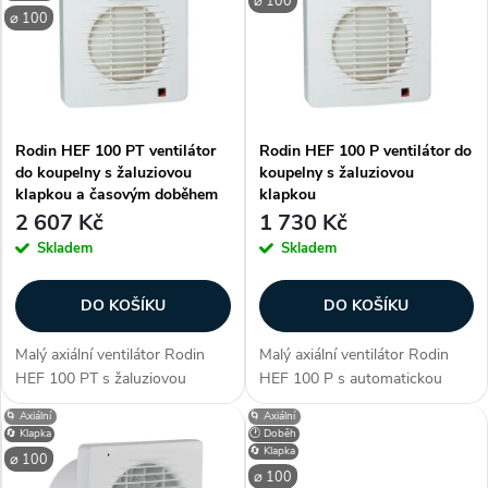
ý
Nejprodávanější
⌀ 100
e
⌀ 100
p
Abecedně
n
i
í
Rodin HEF 100 PT ventilátor
Rodin HEF 100 P ventilátor do
s
do koupelny s žaluziovou
koupelny s žaluziovou
p
klapkou a časovým doběhem
klapkou
p
2 607 Kč
1 730 Kč
r
Skladem
Skladem
r
o
DO KOŠÍKU
DO KOŠÍKU
o
d
Malý axiální ventilátor Rodin
Malý axiální ventilátor Rodin
d
HEF 100 PT s žaluziovou
HEF 100 P s automatickou
u
klapkou a časovým doběhem.
žaluziovou klapkou. Ventilátor
🌀 Axiální
🌀 Axiální
u
Ventilátor je vhodný pro větrání
je vhodný pro větrání v bytové
🔄 Klapka
🕐 Doběh
v bytové výstavbě, pro chlazení
výstavbě, pro chlazení přístrojů,
🔄 Klapka
k
⌀ 100
přístrojů, ve...
ve...
⌀ 100