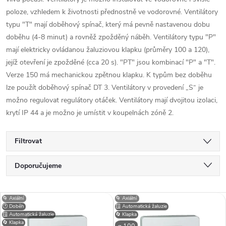
poloze, vzhledem k životnosti přednostně ve vodorovné. Ventilátory
typu "T" mají doběhový spínač, který má pevně nastavenou dobu
doběhu (4-8 minut) a rovněž zpožděný náběh. Ventilátory typu "P"
mají elektricky ovládanou žaluziovou klapku (průměry 100 a 120),
jejíž otevření je zpožděné (cca 20 s). "PT" jsou kombinací "P" a "T".
Verze 150 má mechanickou zpětnou klapku. K typům bez doběhu
lze použít doběhový spínač DT 3. Ventilátory v provedení „S“ je
možno regulovat regulátory otáček. Ventilátory mají dvojitou izolaci,
krytí IP 44 a je možno je umístit v koupelnách zóně 2.
Filtrovat
Ř
Doporučujeme
a
Nejlevnější
V
🌀 Axiální
🌀 Axiální
Nejdražší
🕐 Doběh
🪟 Automatická žaluzie
z
🪟 Automatická žaluzie
🔄 Klapka
🔄 Klapka