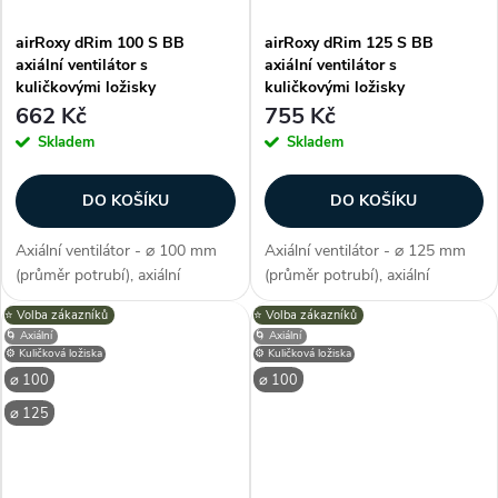
airRoxy dRim 100 S BB
airRoxy dRim 125 S BB
axiální ventilátor s
axiální ventilátor s
kuličkovými ložisky
kuličkovými ložisky
662 Kč
755 Kč
Skladem
Skladem
DO KOŠÍKU
DO KOŠÍKU
Axiální ventilátor - ⌀ 100 mm
Axiální ventilátor - ⌀ 125 mm
(průměr potrubí), axiální
(průměr potrubí), axiální
konstrukce, průtok vzduchu 93
konstrukce, průtok vzduchu
⭐️ Volba zákazníků
⭐️ Volba zákazníků
m3/h, příkon 8 W, napětí 230 V,
140 m3/h, příkon 10 W, napětí
🌀 Axiální
🌀 Axiální
krytí IP X2, hlučnost 26 dB/A,
230 V, krytí IP X2, hlučnost 34
⚙️ Kuličková ložiska
⚙️ Kuličková ložiska
max. provozní teplota max....
dB/A, max. provozní teplota
⌀ 100
⌀ 100
max....
⌀ 125