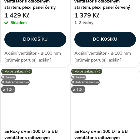
ventilátor s odloženým
ventilátor s odloženým
startem, plexi panel černý
startem, plexi panel červený
matný
1 429 Kč
1 379 Kč
Skladem
1-2 týdny
DO KOŠÍKU
DO KOŠÍKU
Axiální ventilátor - ⌀ 100 mm
Axiální ventilátor - ⌀ 100 mm
(průměr potrubí), axiální
(průměr potrubí), axiální
konstrukce, průtok vzduchu 93
konstrukce, průtok vzduchu 93
⭐️ Volba zákazníků
⭐️ Volba zákazníků
m3/h, barva černá, příkon 8 W,
m3/h, barva červená, příkon 8
🌀 Axiální
🌀 Axiální
napětí 230 V, krytí IP X2,
W, napětí 230 V, krytí IP X2,
⚙️ Kuličková ložiska
⚙️ Kuličková ložiska
hlučnost 26 dB/A, max.
hlučnost 26 dB/A, max.
⌀ 100
⌀ 100
provozní...
provozní...
airRoxy dRim 100 DTS BB
airRoxy dRim 100 DTS BB
ventilátor s odloženým
ventilátor s odloženým