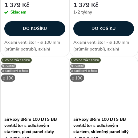
1 379 Kč
1 379 Kč
Skladem
1-2 týdny
DO KOŠÍKU
DO KOŠÍKU
Axiální ventilátor - ⌀ 100 mm
Axiální ventilátor - ⌀ 100 mm
(průměr potrubí), axiální
(průměr potrubí), axiální
konstrukce, průtok vzduchu 93
konstrukce, průtok vzduchu 93
⭐️ Volba zákazníků
⭐️ Volba zákazníků
m3/h, barva šedá, příkon 8 W,
m3/h, barva zelená, příkon 8 W,
🌀 Axiální
🌀 Axiální
napětí 230 V, krytí IP X2,
napětí 230 V, krytí IP X2,
⚙️ Kuličková ložiska
⚙️ Kuličková ložiska
hlučnost 26 dB/A, max.
hlučnost 26 dB/A, max.
⌀ 100
⌀ 100
provozní...
provozní...
airRoxy dRim 100 DTS BB
airRoxy dRim 100 DTS BB
ventilátor s odloženým
ventilátor s odloženým
startem, plexi panel zlatý
startem, skleněný panel bílý
hliník
mramor