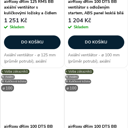
airRoxy dRim 125 RMS BB
airRoxy dRim 100 DTS BB
axiální ventilátor s
ventilátor s odloženým
kuličkovými ložisky a čidlem
startem, ABS panel lesklá bílá
pohybu
1 251 Kč
1 204 Kč
Skladem
Skladem
DO KOŠÍKU
DO KOŠÍKU
Axiální ventilátor - ⌀ 125 mm
Axiální ventilátor - ⌀ 100 mm
(průměr potrubí), axiální
(průměr potrubí), axiální
konstrukce, průtok vzduchu
konstrukce, průtok vzduchu 93
⭐️ Volba zákazníků
⭐️ Volba zákazníků
140 m3/h, příkon 10 W, napětí
m3/h, barva bílá, příkon 8 W,
🌀 Axiální
🌀 Axiální
230 V, krytí IP X2, hlučnost 34
napětí 230 V, krytí IP X2,
⚙️ Kuličková ložiska
⚙️ Kuličková ložiska
dB/A, max. provozní teplota
hlučnost 26 dB/A, max.
⌀ 100
⌀ 100
max....
provozní...
airRoxy dRim 100 DTS BB
airRoxy dRim 100 DTS BB