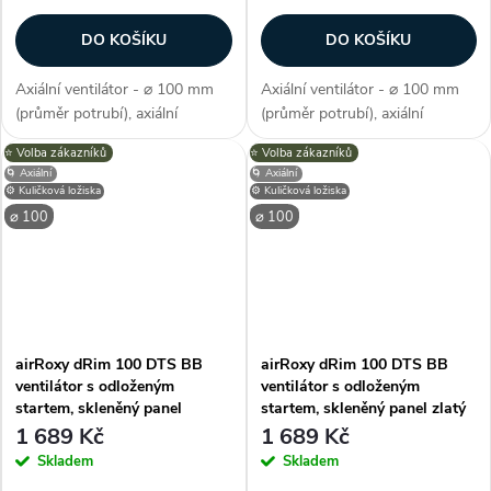
DO KOŠÍKU
DO KOŠÍKU
Axiální ventilátor - ⌀ 100 mm
Axiální ventilátor - ⌀ 100 mm
(průměr potrubí), axiální
(průměr potrubí), axiální
konstrukce, průtok vzduchu 93
konstrukce, průtok vzduchu 93
⭐️ Volba zákazníků
⭐️ Volba zákazníků
m3/h, barva mramor s růžovým
m3/h, barva dřevo, příkon 8 W,
🌀 Axiální
🌀 Axiální
zlatem, příkon 8 W, napětí 230
napětí 230 V, krytí IP X2,
⚙️ Kuličková ložiska
⚙️ Kuličková ložiska
V, krytí IP X2, hlučnost 26...
hlučnost 26 dB/A, max.
⌀ 100
⌀ 100
provozní...
airRoxy dRim 100 DTS BB
airRoxy dRim 100 DTS BB
ventilátor s odloženým
ventilátor s odloženým
startem, skleněný panel
startem, skleněný panel zlatý
stříbrný
1 689 Kč
1 689 Kč
Skladem
Skladem