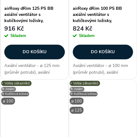
airRoxy dRim 125 PS BB
airRoxy dRim 100 PS BB
axiální ventilátor s
axiální ventilátor s
kuličkovými ložisky,
kuličkovými ložisky,
napájecím kabelem a tahovým
napájecím kabelem a tahovým
916 Kč
824 Kč
spínačem
spínačem
Skladem
Skladem
DO KOŠÍKU
DO KOŠÍKU
Axiální ventilátor - ⌀ 125 mm
Axiální ventilátor - ⌀ 100 mm
(průměr potrubí), axiální
(průměr potrubí), axiální
konstrukce, průtok vzduchu
konstrukce, průtok vzduchu 93
⭐️ Volba zákazníků
⭐️ Volba zákazníků
140 m3/h, příkon 10 W, napětí
m3/h, příkon 8 W, napětí 230 V,
🌀 Axiální
🌀 Axiální
230 V, krytí IP X2, hlučnost 34
krytí IP X2, hlučnost 26 dB/A,
⚙️ Kuličková ložiska
⚙️ Kuličková ložiska
dB/A, max. provozní teplota
max. provozní teplota max....
⌀ 100
⌀ 100
max....
⌀ 125