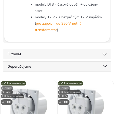
modely DTS - časový doběh + odložený
start
modely 12 V - s bezpečným 12 V napětím
(
pro zapojení do 230 V nutný
transformátor
)
Filtrovat
Ř
Doporučujeme
a
Nejlevnější
V
⭐️ Volba zákazníků
⭐️ Volba zákazníků
Nejdražší
z
🌀 Axiální
🌀 Axiální
🕐 Doběh
⚙️ Kuličková ložiska
ý
⚙️ Kuličková ložiska
🚿 12 V
Nejprodávanější
e
⌀ 100
⌀ 100
p
Abecedně