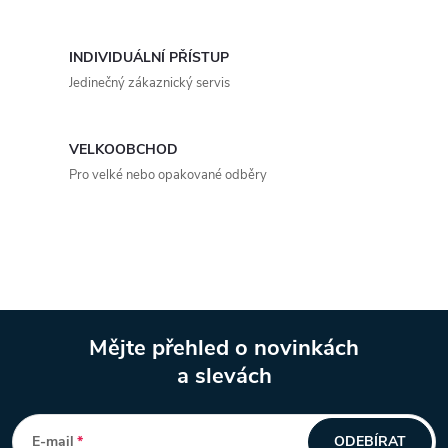
á
p
n
r
INDIVIDUÁLNÍ PŘÍSTUP
í
Jedinečný zákaznický servis
v
k
VELKOOBCHOD
y
Pro velké nebo opakované odběry
v
ý
p
i
Mějte přehled o novinkách
a slevách
s
Z
u
á
E-mail
ODEBÍRAT