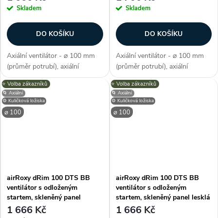
Skladem
Skladem
DO KOŠÍKU
DO KOŠÍKU
Axiální ventilátor - ⌀ 100 mm
Axiální ventilátor - ⌀ 100 mm
(průměr potrubí), axiální
(průměr potrubí), axiální
konstrukce, průtok vzduchu 93
konstrukce, průtok vzduchu 93
⭐️ Volba zákazníků
⭐️ Volba zákazníků
m3/h, barva černá, příkon 8 W,
m3/h, barva černá, příkon 8 W,
🌀 Axiální
🌀 Axiální
napětí 230 V, krytí IP X2,
napětí 230 V, krytí IP X2,
⚙️ Kuličková ložiska
⚙️ Kuličková ložiska
hlučnost 26 dB/A, max.
hlučnost 26 dB/A, max.
⌀ 100
⌀ 100
provozní...
provozní...
airRoxy dRim 100 DTS BB
airRoxy dRim 100 DTS BB
ventilátor s odloženým
ventilátor s odloženým
startem, skleněný panel
startem, skleněný panel lesklá
červený
bílá
1 666 Kč
1 666 Kč