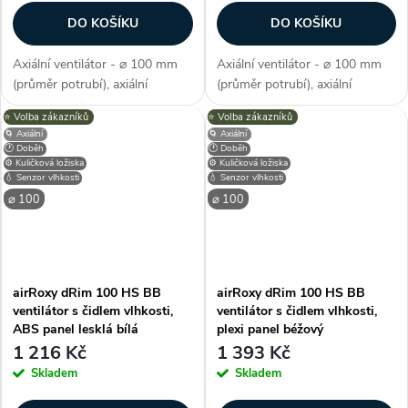
DO KOŠÍKU
DO KOŠÍKU
Axiální ventilátor - ⌀ 100 mm
Axiální ventilátor - ⌀ 100 mm
(průměr potrubí), axiální
(průměr potrubí), axiální
konstrukce, průtok vzduchu 93
konstrukce, průtok vzduchu 93
⭐️ Volba zákazníků
⭐️ Volba zákazníků
m3/h, barva stříbrná, příkon 8
m3/h, barva zlatá, příkon 8 W,
🌀 Axiální
🌀 Axiální
W, napětí 230 V, krytí IP X2,
napětí 230 V, krytí IP X2,
🕐 Doběh
🕐 Doběh
hlučnost 26 dB/A, max....
hlučnost 26 dB/A, max.
⚙️ Kuličková ložiska
⚙️ Kuličková ložiska
💧 Senzor vlhkosti
💧 Senzor vlhkosti
provozní...
⌀ 100
⌀ 100
airRoxy dRim 100 HS BB
airRoxy dRim 100 HS BB
ventilátor s čidlem vlhkosti,
ventilátor s čidlem vlhkosti,
ABS panel lesklá bílá
plexi panel béžový
1 216 Kč
1 393 Kč
Skladem
Skladem