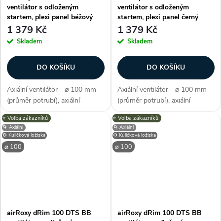
ventilátor s odloženým
ventilátor s odloženým
startem, plexi panel béžový
startem, plexi panel černý
1 379 Kč
1 379 Kč
Skladem
Skladem
DO KOŠÍKU
DO KOŠÍKU
Axiální ventilátor - ⌀ 100 mm
Axiální ventilátor - ⌀ 100 mm
(průměr potrubí), axiální
(průměr potrubí), axiální
konstrukce, průtok vzduchu 93
konstrukce, průtok vzduchu 93
⭐️ Volba zákazníků
⭐️ Volba zákazníků
m3/h, barva béžová, příkon 8
m3/h, barva černá, příkon 8 W,
🌀 Axiální
🌀 Axiální
W, napětí 230 V, krytí IP X2,
napětí 230 V, krytí IP X2,
⚙️ Kuličková ložiska
⚙️ Kuličková ložiska
hlučnost 26 dB/A, max.
hlučnost 26 dB/A, max.
⌀ 100
⌀ 100
provozní...
provozní...
airRoxy dRim 100 DTS BB
airRoxy dRim 100 DTS BB