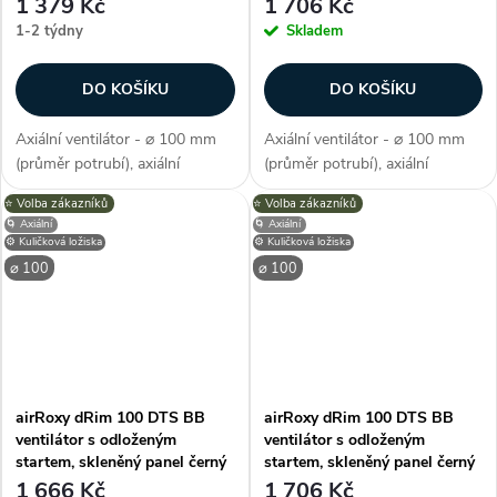
1 379 Kč
1 706 Kč
1-2 týdny
Skladem
DO KOŠÍKU
DO KOŠÍKU
Axiální ventilátor - ⌀ 100 mm
Axiální ventilátor - ⌀ 100 mm
(průměr potrubí), axiální
(průměr potrubí), axiální
konstrukce, průtok vzduchu 93
konstrukce, průtok vzduchu 93
⭐️ Volba zákazníků
⭐️ Volba zákazníků
m3/h, barva zlatý hliník, příkon
m3/h, barva bílý mramor, příkon
🌀 Axiální
🌀 Axiální
8 W, napětí 230 V, krytí IP X2,
8 W, napětí 230 V, krytí IP X2,
⚙️ Kuličková ložiska
⚙️ Kuličková ložiska
hlučnost 26 dB/A, max....
hlučnost 26 dB/A, max....
⌀ 100
⌀ 100
airRoxy dRim 100 DTS BB
airRoxy dRim 100 DTS BB
ventilátor s odloženým
ventilátor s odloženým
startem, skleněný panel černý
startem, skleněný panel černý
mramor
1 666 Kč
1 706 Kč