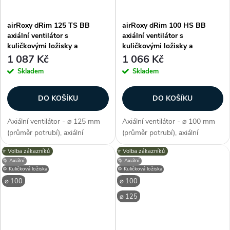
airRoxy dRim 125 TS BB
airRoxy dRim 100 HS BB
axiální ventilátor s
axiální ventilátor s
kuličkovými ložisky a
kuličkovými ložisky a
časovým doběhem
hygrostatem
1 087 Kč
1 066 Kč
Skladem
Skladem
DO KOŠÍKU
DO KOŠÍKU
Axiální ventilátor - ⌀ 125 mm
Axiální ventilátor - ⌀ 100 mm
(průměr potrubí), axiální
(průměr potrubí), axiální
konstrukce, průtok vzduchu
konstrukce, průtok vzduchu 93
⭐️ Volba zákazníků
⭐️ Volba zákazníků
140 m3/h, příkon 10 W, napětí
m3/h, příkon 8 W, napětí 230 V,
🌀 Axiální
🌀 Axiální
230 V, krytí IP X2, hlučnost 34
krytí IP X2, hlučnost 26 dB/A,
⚙️ Kuličková ložiska
⚙️ Kuličková ložiska
dB/A, max. provozní teplota
max. provozní teplota max....
⌀ 100
⌀ 100
max....
⌀ 125