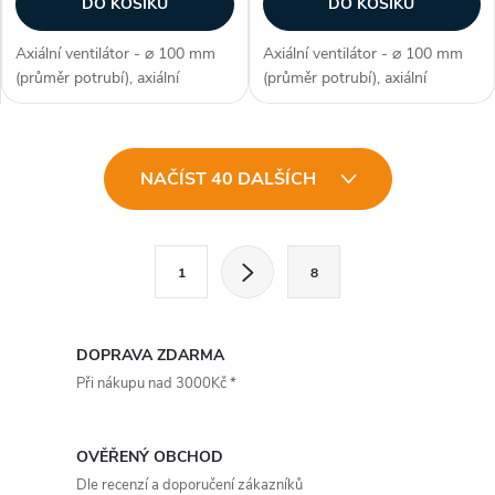
DO KOŠÍKU
DO KOŠÍKU
Axiální ventilátor - ⌀ 100 mm
Axiální ventilátor - ⌀ 100 mm
(průměr potrubí), axiální
(průměr potrubí), axiální
konstrukce, průtok vzduchu 93
konstrukce, průtok vzduchu 93
m3/h, barva černá, příkon 8 W,
m3/h, barva černá, příkon 8 W,
napětí 230 V, krytí IP X2,
napětí 230 V, krytí IP X2,
O
hlučnost 26 dB/A, max.
hlučnost 26 dB/A, max.
NAČÍST 40 DALŠÍCH
provozní...
provozní...
v
l
S
1
8
t
á
r
d
á
DOPRAVA ZDARMA
a
n
Při nákupu nad 3000Kč *
k
c
o
OVĚŘENÝ OBCHOD
í
v
Dle recenzí a doporučení zákazníků