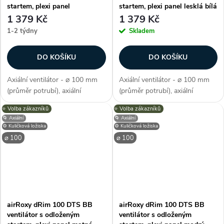
startem, plexi panel
startem, plexi panel lesklá bílá
kartáčovaný hliník
1 379 Kč
1 379 Kč
1-2 týdny
Skladem
DO KOŠÍKU
DO KOŠÍKU
Axiální ventilátor - ⌀ 100 mm
Axiální ventilátor - ⌀ 100 mm
(průměr potrubí), axiální
(průměr potrubí), axiální
konstrukce, průtok vzduchu 93
konstrukce, průtok vzduchu 93
⭐️ Volba zákazníků
⭐️ Volba zákazníků
m3/h, barva kartáčovaný hliník,
m3/h, barva bílá, příkon 8 W,
🌀 Axiální
🌀 Axiální
příkon 8 W, napětí 230 V, krytí
napětí 230 V, krytí IP X2,
⚙️ Kuličková ložiska
⚙️ Kuličková ložiska
IP X2, hlučnost 26 dB/A,...
hlučnost 26 dB/A, max.
⌀ 100
⌀ 100
provozní...
airRoxy dRim 100 DTS BB
airRoxy dRim 100 DTS BB
ventilátor s odloženým
ventilátor s odloženým