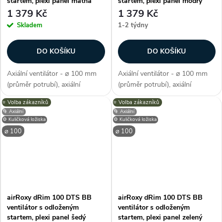
startem, plexi panel matná
startem, plexi panel modrý
bílá
1 379 Kč
1 379 Kč
Skladem
1-2 týdny
DO KOŠÍKU
DO KOŠÍKU
Axiální ventilátor - ⌀ 100 mm
Axiální ventilátor - ⌀ 100 mm
(průměr potrubí), axiální
(průměr potrubí), axiální
konstrukce, průtok vzduchu 93
konstrukce, průtok vzduchu 93
⭐️ Volba zákazníků
⭐️ Volba zákazníků
m3/h, barva bílá, příkon 8 W,
m3/h, barva modrá, příkon 8 W,
🌀 Axiální
🌀 Axiální
napětí 230 V, krytí IP X2,
napětí 230 V, krytí IP X2,
⚙️ Kuličková ložiska
⚙️ Kuličková ložiska
hlučnost 26 dB/A, max.
hlučnost 26 dB/A, max.
⌀ 100
⌀ 100
provozní...
provozní...
airRoxy dRim 100 DTS BB
airRoxy dRim 100 DTS BB
ventilátor s odloženým
ventilátor s odloženým
startem, plexi panel šedý
startem, plexi panel zelený