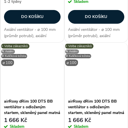
1-2 týdny
Skladem
DO KOŠÍKU
DO KOŠÍKU
Axiální ventilátor - ⌀ 100 mm
Axiální ventilátor - ⌀ 100 mm
(průměr potrubí), axiální
(průměr potrubí), axiální
konstrukce, průtok vzduchu 93
konstrukce, průtok vzduchu 93
⭐️ Volba zákazníků
⭐️ Volba zákazníků
m3/h, barva červená, příkon 8
m3/h, barva bílá, příkon 8 W,
🌀 Axiální
🌀 Axiální
W, napětí 230 V, krytí IP X2,
napětí 230 V, krytí IP X2,
⚙️ Kuličková ložiska
⚙️ Kuličková ložiska
hlučnost 26 dB/A, max.
hlučnost 26 dB/A, max.
⌀ 100
⌀ 100
provozní...
provozní...
airRoxy dRim 100 DTS BB
airRoxy dRim 100 DTS BB
ventilátor s odloženým
ventilátor s odloženým
startem, skleněný panel matná
startem, skleněný panel matná
bílá
černá
1 666 Kč
1 666 Kč
Skladem
Skladem