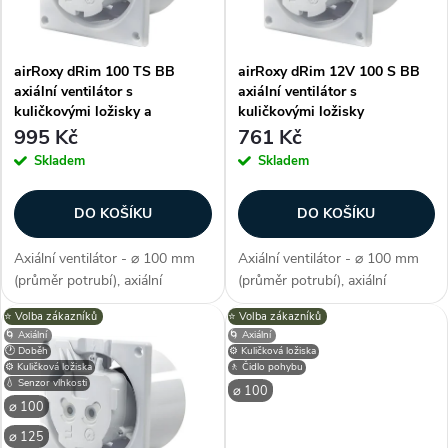
n
i
í
airRoxy dRim 100 TS BB
airRoxy dRim 12V 100 S BB
s
axiální ventilátor s
axiální ventilátor s
p
kuličkovými ložisky a
kuličkovými ložisky
p
časovým doběhem
995 Kč
761 Kč
r
Skladem
Skladem
r
o
DO KOŠÍKU
DO KOŠÍKU
o
d
Axiální ventilátor - ⌀ 100 mm
Axiální ventilátor - ⌀ 100 mm
d
(průměr potrubí), axiální
(průměr potrubí), axiální
u
konstrukce, průtok vzduchu 93
konstrukce, průtok vzduchu 93
⭐️ Volba zákazníků
⭐️ Volba zákazníků
u
m3/h, příkon 8 W, napětí 230 V,
m3/h, příkon 8 W, napětí 12 V,
🌀 Axiální
🌀 Axiální
krytí IP X2, hlučnost 26 dB/A,
krytí IP X2, hlučnost 26 dB/A,
k
🕐 Doběh
⚙️ Kuličková ložiska
max. provozní teplota max....
max. provozní teplota max. 40...
⚙️ Kuličková ložiska
🚶 Čidlo pohybu
k
💧 Senzor vlhkosti
⌀ 100
t
⌀ 100
t
⌀ 125