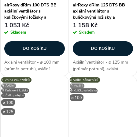
airRoxy dRim 100 DTS BB
airRoxy dRim 125 DTS BB
axiální ventilátor s
axiální ventilátor s
kuličkovými ložisky a
kuličkovými ložisky a
odloženým startem
odloženým startem
1 053 Kč
1 158 Kč
Skladem
Skladem
DO KOŠÍKU
DO KOŠÍKU
Axiální ventilátor - ⌀ 100 mm
Axiální ventilátor - ⌀ 125 mm
(průměr potrubí), axiální
(průměr potrubí), axiální
konstrukce, průtok vzduchu 93
konstrukce, průtok vzduchu
⭐️ Volba zákazníků
⭐️ Volba zákazníků
m3/h, příkon 8 W, napětí 230 V,
140 m3/h, příkon 10 W, napětí
🌀 Axiální
🌀 Axiální
krytí IP X2, hlučnost 26 dB/A,
230 V, krytí IP X2, hlučnost 34
⚙️ Kuličková ložiska
⚙️ Kuličková ložiska
max. provozní teplota max....
dB/A, max. provozní teplota
🚶 Čidlo pohybu
⌀ 100
max....
⌀ 100
⌀ 125