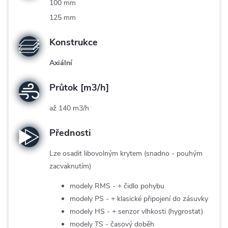
100 mm
125 mm
Konstrukce
Axiální
Průtok [m3/h]
až 140 m3/h
Přednosti
Lze osadit libovolným krytem (snadno - pouhým
zacvaknutím)
modely RMS - + čidlo pohybu
modely PS - + klasické připojení do zásuvky
modely HS - + senzor vlhkosti (hygrostat)
modely TS - časový doběh