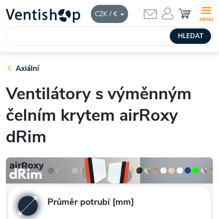
Přejít
HLEDAT
CZK / €
na
obsah
Axiální
Ventilátory s výměnným
čelním krytem airRoxy
dRim
Průměr potrubí [mm]