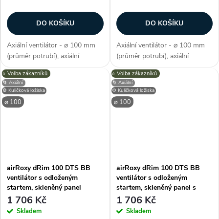
DO KOŠÍKU
DO KOŠÍKU
Axiální ventilátor - ⌀ 100 mm
Axiální ventilátor - ⌀ 100 mm
(průměr potrubí), axiální
(průměr potrubí), axiální
konstrukce, průtok vzduchu 93
konstrukce, průtok vzduchu 93
⭐️ Volba zákazníků
⭐️ Volba zákazníků
m3/h, barva bílá, příkon 8 W,
m3/h, barva černá, příkon 8 W,
🌀 Axiální
🌀 Axiální
napětí 230 V, krytí IP X2,
napětí 230 V, krytí IP X2,
⚙️ Kuličková ložiska
⚙️ Kuličková ložiska
hlučnost 26 dB/A, max.
hlučnost 26 dB/A, max.
⌀ 100
⌀ 100
provozní...
provozní...
airRoxy dRim 100 DTS BB
airRoxy dRim 100 DTS BB
ventilátor s odloženým
ventilátor s odloženým
startem, skleněný panel
startem, skleněný panel s
mramor růžové zlato
dekorem dřeva
1 706 Kč
1 706 Kč
Skladem
Skladem