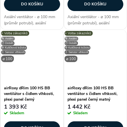
DO KOŠÍKU
DO KOŠÍKU
Axiální ventilátor - ⌀ 100 mm
Axiální ventilátor - ⌀ 100 mm
(průměr potrubí), axiální
(průměr potrubí), axiální
konstrukce, průtok vzduchu 93
konstrukce, průtok vzduchu 93
⭐️ Volba zákazníků
⭐️ Volba zákazníků
m3/h, barva bílá, příkon 8 W,
m3/h, barva béžová, příkon 8
🌀 Axiální
🌀 Axiální
napětí 230 V, krytí IP X2,
W, napětí 230 V, krytí IP X2,
🕐 Doběh
🕐 Doběh
hlučnost 26 dB/A, max.
hlučnost 26 dB/A, max.
⚙️ Kuličková ložiska
⚙️ Kuličková ložiska
💧 Senzor vlhkosti
💧 Senzor vlhkosti
provozní...
provozní...
⌀ 100
⌀ 100
airRoxy dRim 100 HS BB
airRoxy dRim 100 HS BB
ventilátor s čidlem vlhkosti,
ventilátor s čidlem vlhkosti,
plexi panel černý
plexi panel černý matný
1 393 Kč
1 442 Kč
Skladem
Skladem